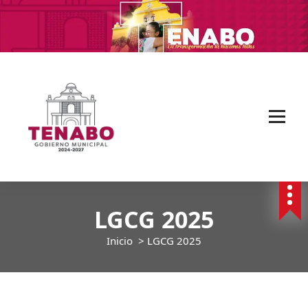
Saltar
al
contenido
La Transformacion La Hacemos Todos
LGCG 2025
Inicio
>
LGCG 2025